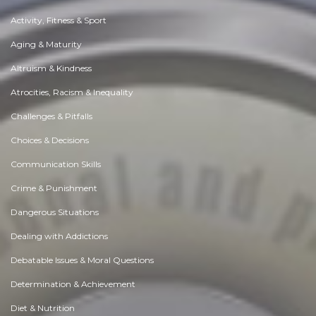
Activity, Fitness & Sport
Aging & Maturity
Altruism & Kindness
Atrocities, Racism & Inequality
Challenges & Pitfalls
Choices & Decisions
Communication Skills
Crime & Punishment
Dangerous Situations
Dealing with Addictions
Debatable Issues & Moral Questions
Determination & Achievement
Diet & Nutrition