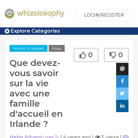
LOGIN/REGISTER
Explore Categories
Honour & Respect
Essay
0
0
Que devez-
vous savoir
sur la vie
avec une
famille
d'accueil en
Irlande ?
Hebe Adventures
|
4 years ago
|
5 views
|