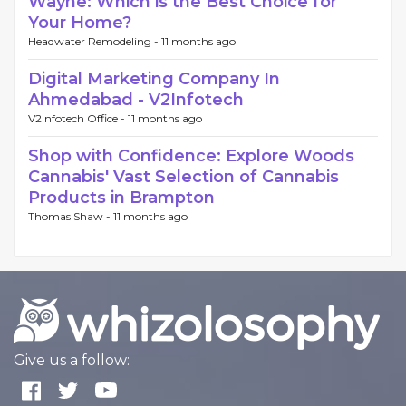
Wayne: Which is the Best Choice for
Your Home?
Headwater Remodeling -
11 months ago
Digital Marketing Company In
Ahmedabad - V2Infotech
V2Infotech Office -
11 months ago
Shop with Confidence: Explore Woods
Cannabis' Vast Selection of Cannabis
Products in Brampton
Thomas Shaw -
11 months ago
Give us a follow: