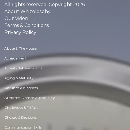
All rights reserved. Copyright 2026
About Whizolosphy
Our Vision
Terms & Conditions
Privacy Policy
Abuse & The Abuser
Achievement
Activity, Fitness & Sport
Aging & Maturity
Altruism & Kindness
Atrocities, Racism & Inequality
Challenges & Pitfalls
Choices & Decisions
Communication Skills