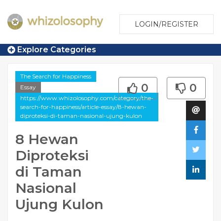
LOGIN/REGISTER
Explore Categories
The Search for Happiness
0
0
Essay
https://www.whizolosophy.com/category/the-
search-for-happiness/article-essay/8-hewan-
diproteksi-di-taman-nasional-ujung-kulon
8 Hewan
Diproteksi
di Taman
Nasional
Ujung Kulon