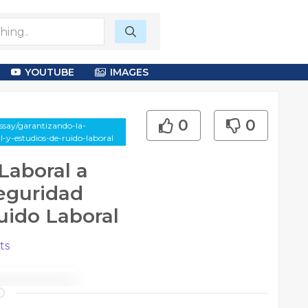
YOUTUBE
IMAGES
0
0
ssay/garantizando-la-
l-y-estudios-de-ruido-laboral
Laboral a
eguridad
uido Laboral
ts