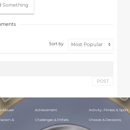
 Something
ments
Sort by
POST
e Abuser
Achievement
Activity, Fitness & Sport
 Racism &
Challenges & Pitfalls
Choices & Decisions