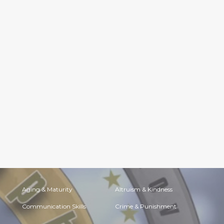
Aging & Maturity
Altruism & Kindness
Communication Skills
Crime & Punishment