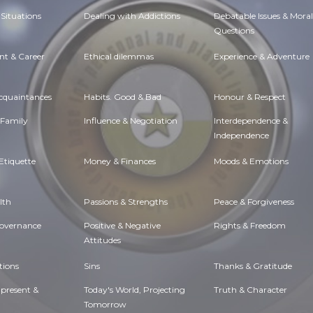
Situations
Dealing with Addictions
Debatable Issues & Moral
Questions
t & Career
Ethical dilemmas
Experience & Adventure
Acquaintances
Habits. Good & Bad
Honour & Respect
 Family
Influence & Negotiation
Interdependence &
Independence
Etiquette
Money & Finances
Moods & Emotions
lth
Passions & Strengths
Peace & Forgiveness
Governance
Positive & Negative
Rights & Freedom
Attitudes
tions
Sins
Thanks & Gratitude
 present &
Today's World, Projecting
Truth & Character
Tomorrow