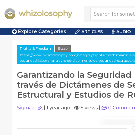
Explore Categories
ARTICLES
AUDIO
Rights & Freedom
Essay
https://www.whizolosophy.com/category/rights-freedom/article-e
seguridad-laboral-a-trav-s-de-dict-menes-de-seguridad-estructura
Garantizando la Seguridad 
través de Dictámenes de S
Estructural y Estudios de R
Sigmaac
|
1 year ago
|
5 views
|
0
Commen