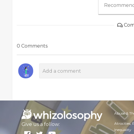
Recommend
Com
0 Comments
Abuse & Th
Atrocities,
Give us a follow:
Inequality