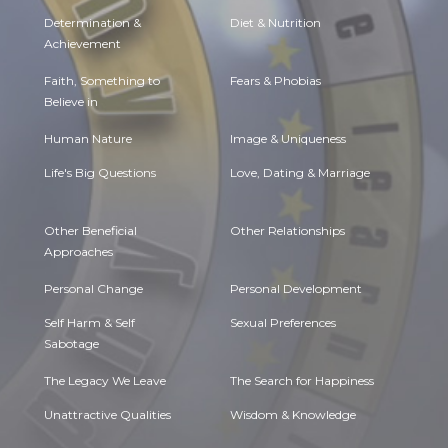
Determination &
Diet & Nutrition
Achievement
Faith, Something to
Fears & Phobias
Believe in
Human Nature
Image & Uniqueness
Life's Big Questions
Love, Dating & Marriage
Other Beneficial
Other Relationships
Approaches
Personal Change
Personal Development
Self Harm & Self
Sexual Preferences
Sabotage
The Legacy We Leave
The Search for Happiness
Unattractive Qualities
Wisdom & Knowledge