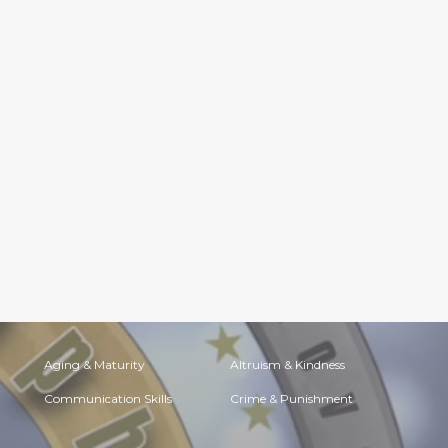
Aging & Maturity
Altruism & Kindness
Communication Skills
Crime & Punishment