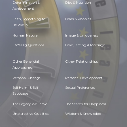
Determination &
Diet & Nutrition
Achievement
Faith, Something to
Fears & Phobias
Believe in
Human Nature
Image & Uniqueness
Life's Big Questions
Love, Dating & Marriage
Other Beneficial
Other Relationships
Approaches
Personal Change
Personal Development
Self Harm & Self
Sexual Preferences
Sabotage
The Legacy We Leave
The Search for Happiness
Unattractive Qualities
Wisdom & Knowledge