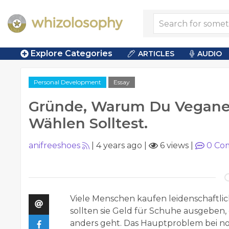
Explore Categories
ARTICLES
AUDIO
Personal Development
Essay
Gründe, Warum Du Vegane
Wählen Solltest.
anifreeshoes
|
4 years ago
|
6 views
|
0
Co
Viele Menschen kaufen leidenschaftl
sollten sie Geld für Schuhe ausgeben,
anders geht. Das Hauptproblem bei no