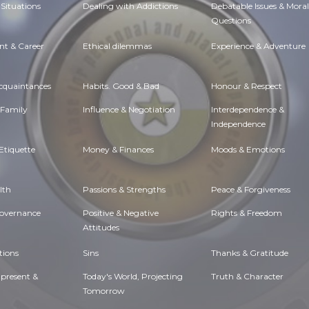
Situations
Dealing with Addictions
Debatable Issues & Moral
Questions
t & Career
Ethical dilemmas
Experience & Adventure
Acquaintances
Habits. Good & Bad
Honour & Respect
 Family
Influence & Negotiation
Interdependence &
Independence
Etiquette
Money & Finances
Moods & Emotions
lth
Passions & Strengths
Peace & Forgiveness
Governance
Positive & Negative
Rights & Freedom
Attitudes
tions
Sins
Thanks & Gratitude
 present &
Today's World, Projecting
Truth & Character
Tomorrow