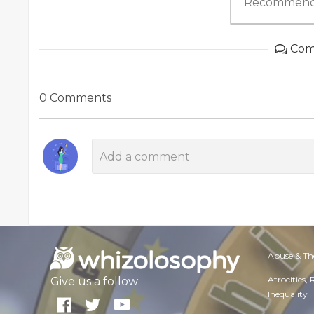
Recommend
Com
0 Comments
Abuse & Th
Atrocities,
Give us a follow:
Inequality