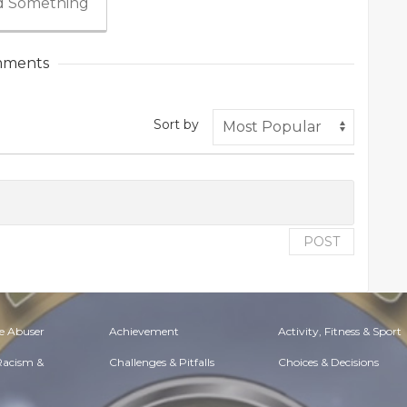
 Something
ments
Sort by
POST
e Abuser
Achievement
Activity, Fitness & Sport
 Racism &
Challenges & Pitfalls
Choices & Decisions