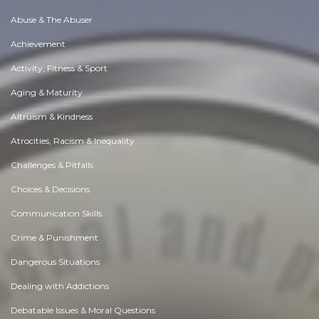
Abuse & The Abuser
Achievement
Activity, Fitness & Sport
Aging & Maturity
Altruism & Kindness
Atrocities, Racism & Inequality
Challenges & Pitfalls
Choices & Decisions
Communication Skills
Crime & Punishment
Dangerous Situations
Dealing with Addictions
Debatable Issues & Moral Questions