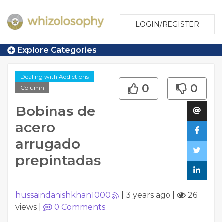
LOGIN/REGISTER
Explore Categories
Dealing with Addictions
0
0
Column
Bobinas de
acero
arrugado
prepintadas
hussaindanishkhan1000
|
3 years ago
|
26
views
|
0
Comments