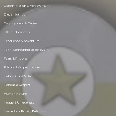
Determination & Achievement
Diet & Nutrition
Employment & Career
Ethical dilemmas
Experience & Adventure
Faith, Something to Believe in
Fears & Phobias
Friends & Acquaintances
Habits. Good & Bad
Honour & Respect
Human Nature
Image & Uniqueness
Immediate Family Relations