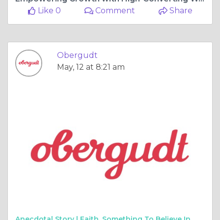
Like 0
Comment
Share
Obergudt
May, 12 at 8:21 am
Anecdotal Story |
Faith, Something To Believe In