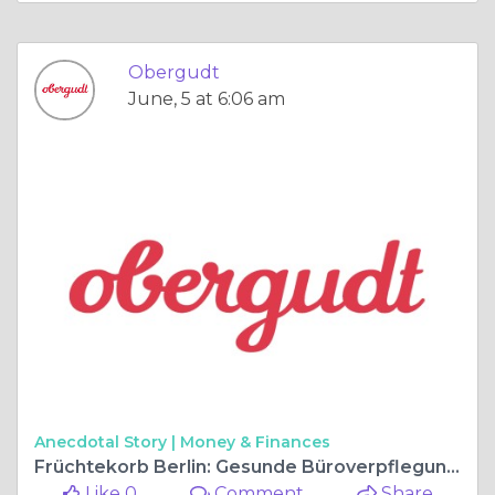
Obergudt
June, 5 at 6:06 am
Anecdotal Story |
Money & Finances
Früchtekorb Berlin: Gesunde Büroverpflegung mit Obergudt
Like 0
Comment
Share