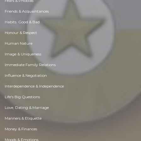
Fears & Phobias
Friends & Acquaintances
Habits. Good & Bad
Honour & Respect
Human Nature
Image & Uniqueness
Immediate Family Relations
Influence & Negotiation
Interdependence & Independence
Life's Big Questions
Love, Dating & Marriage
Manners & Etiquette
Money & Finances
Moods & Emotions