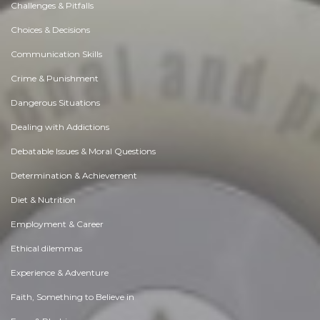
Challenges & Pitfalls
Choices & Decisions
Communication Skills
Crime & Punishment
Dangerous Situations
Dealing with Addictions
Debatable Issues & Moral Questions
Determination & Achievement
Diet & Nutrition
Employment & Career
Ethical dilemmas
Experience & Adventure
Faith, Something to Believe in