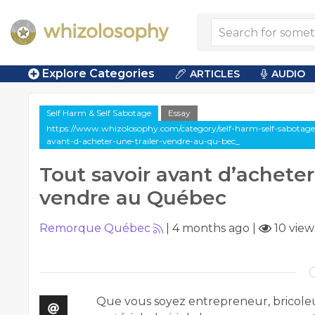
Explore Categories
ARTICLES
AUDIO
Self Harm & Self Sabotage
Essay
https://www.whizolosophy.com/category/self-harm-self-sabotage/a
avant-d-acheter-une-trailer-vendre-au-qu-bec_
Tout savoir avant d’acheter 
vendre au Québec
Remorque Québec
|
4 months ago
|
10 view
Que vous soyez entrepreneur, bricoleu