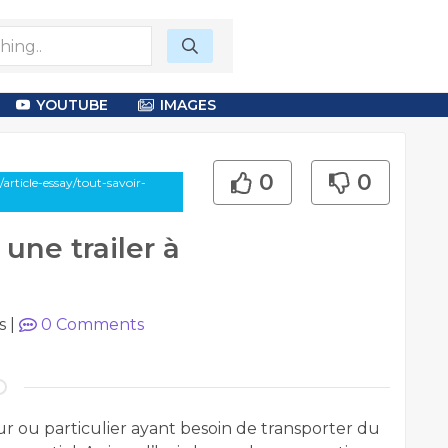
YOUTUBE
IMAGES
0
0
rticle-essay/tout-savoir-
une trailer à
s
|
0
Comments
r ou particulier ayant besoin de transporter du