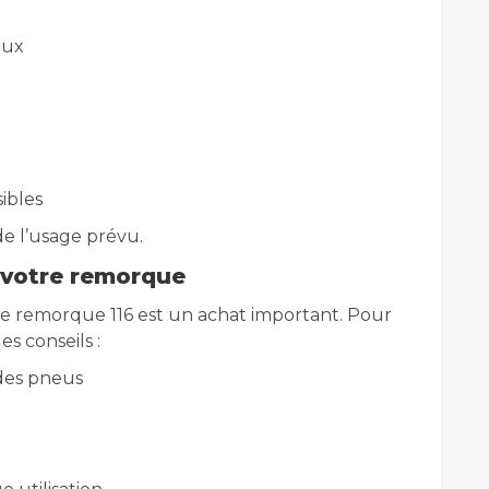
aux
ibles
e l’usage prévu.
e votre remorque
e remorque 116 est un achat important. Pour
s conseils :
 des pneus