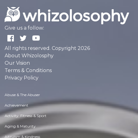
Give us a follow:
All rights reserved. Copyright 2026
About Whizolosphy
Our Vision
Terms & Conditions
Privacy Policy
Abuse & The Abuser
Achievement
Activity, Fitness & Sport
Aging & Maturity
Altruism & Kindness